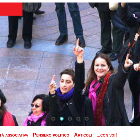
tà associativa
Pensiero politico
Articoli
...con voi!