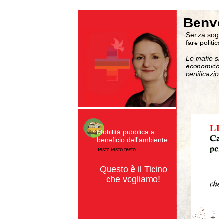
Benve
Senza sogn
fare politi
Le mafie si
economico.
certificazi
Mobilità pubblica a
beneficio dell'ambiente
testo testo testo
Questo
è
il Ticino
che vogliamo!